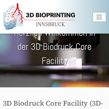
Skip to main content
Herzlich Willkommen in
der 3D Biodruck Core
Facility
3D Biodruck Core Facility (3D-